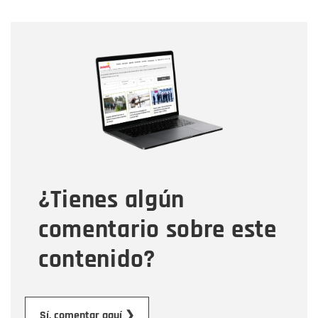
Nombre
Nombre
Correo electrónico
Tipo de comentario
¿Tienes algún
Mensaje
comentario sobre este
contenido?
Enviar
Sí, comentar aquí ❯