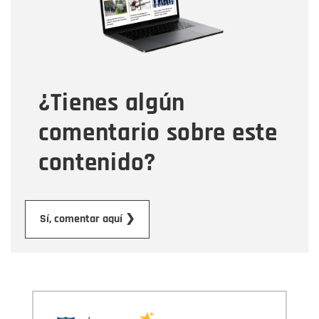
Tipo de comentario
¿Tienes algún
Mensaje
comentario sobre este
contenido?
Enviar
Sí, comentar aquí ❯