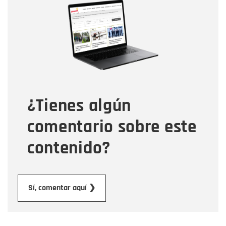
Nombre
Correo electrónico
Tipo de comentario
¿Tienes algún
Mensaje
comentario sobre este
contenido?
Enviar
Sí, comentar aquí ❯