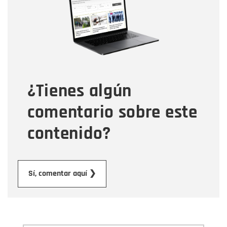
Correo electrónico
Tipo de comentario
¿Tienes algún
Mensaje
comentario sobre este
contenido?
Enviar
Sí, comentar aquí ❯