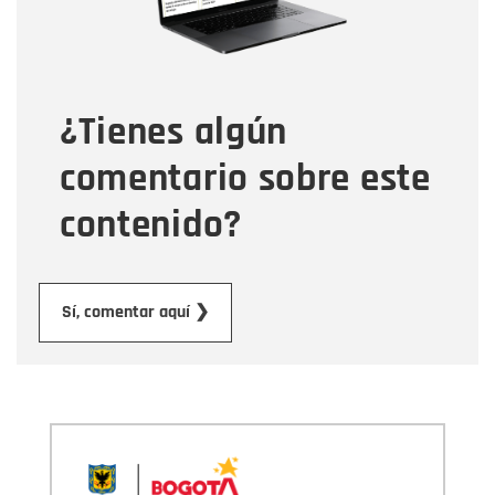
Tipo de comentario
¿Tienes algún
Mensaje
comentario sobre este
contenido?
Enviar
Sí, comentar aquí ❯