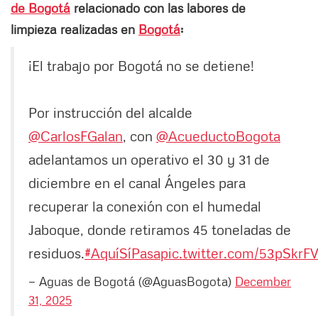
de Bogotá
relacionado con las labores de
limpieza realizadas en
Bogotá
:
¡El trabajo por Bogotá no se detiene!
Por instrucción del alcalde
@CarlosFGalan
, con
@AcueductoBogota
adelantamos un operativo el 30 y 31 de
diciembre en el canal Ángeles para
recuperar la conexión con el humedal
Jaboque, donde retiramos 45 toneladas de
residuos.
#AquíSíPasa
pic.twitter.com/53pSkr
— Aguas de Bogotá (@AguasBogota)
December
31, 2025