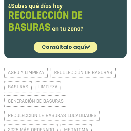
¿Sabes qué días hay
RECOLECCIÓN DE
BASURAS
en tu zona?
Consúltalo aquí
¡Es fácil! Ingresa la dirección y selecciona
ASEO Y LIMPIEZA
RECOLECCIÓN DE BASURAS
'Esquema de recolección de basuras'
BASURAS
LIMPIEZA
GENERACIÓN DE BASURAS
RECOLECCIÓN DE BASURAS LOCALIDADES
2026 MÁS ORDENADO
MEGATOMA