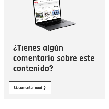
Correo electrónico
Tipo de comentario
¿Tienes algún
Mensaje
comentario sobre este
contenido?
Enviar
Sí, comentar aquí ❯