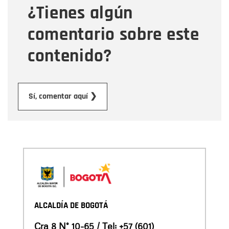
¿Tienes algún
Mensaje
comentario sobre este
contenido?
Enviar
Sí, comentar aquí ❯
ALCALDÍA DE BOGOTÁ
Cra 8 N° 10-65 / Tel:
+57 (601)