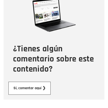
Nombre
Correo electrónico
Tipo de comentario
¿Tienes algún
Mensaje
comentario sobre este
contenido?
Enviar
Sí, comentar aquí ❯