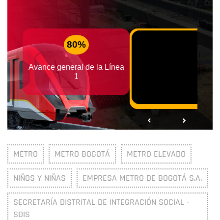
METRO
METRO BOGOTÁ
METRO ELEVADO
NIÑOS Y NIÑAS
EMPRESA METRO DE BOGOTÁ S.A.
SECRETARÍA DISTRITAL DE INTEGRACIÓN SOCIAL -
SDIS