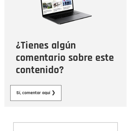
Tipo de comentario
¿Tienes algún
Mensaje
comentario sobre este
contenido?
Enviar
Sí, comentar aquí ❯