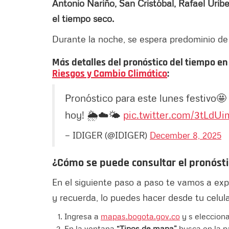
Antonio Nariño, San Cristóbal, Rafael Urib
el tiempo seco.
Durante la noche, se espera predominio de 
Más detalles del pronóstico del tiempo en 
Riesgos y Cambio Climático
:
Pronóstico para este lunes festivo
hoy! 🌦️☁️🌤️
pic.twitter.com/3tLdU
— IDIGER (@IDIGER)
December 8, 2025
¿Cómo se puede consultar el pronósti
En el siguiente paso a paso te vamos a expl
y recuerda, lo puedes hacer desde tu celul
Ingresa a
mapas.bogota.gov.co
y s eleccion
En la ventana
“Tipos de mapa”
busca en la pa