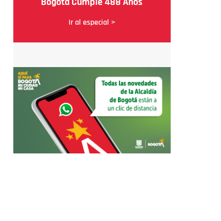
Bogotá Cumple 488 Años
Ir al especial >