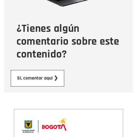
Tipo de comentario
¿Tienes algún
Mensaje
comentario sobre este
contenido?
Enviar
Sí, comentar aquí ❯