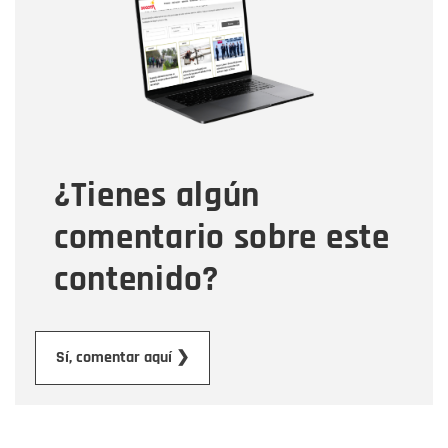
Correo electrónico
Tipo de comentario
¿Tienes algún
Mensaje
comentario sobre este
contenido?
Enviar
Sí, comentar aquí ❯