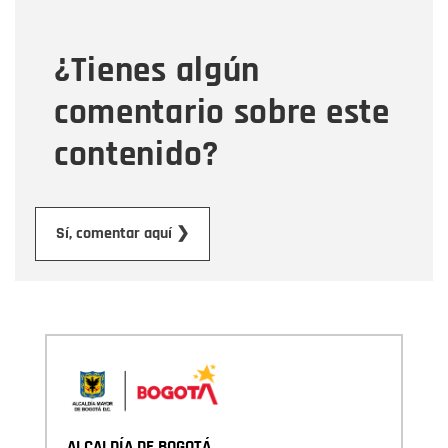
¿Tienes algún
Mensaje
comentario sobre este
contenido?
Enviar
Sí, comentar aquí ❯
ALCALDÍA DE BOGOTÁ