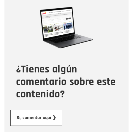
Nombre
Nombre
Correo electrónico
Tipo de comentario
¿Tienes algún
Mensaje
comentario sobre este
contenido?
Enviar
Sí, comentar aquí ❯