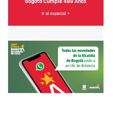
Bogotá Cumple 488 Años
Ir al especial >