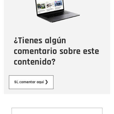
Correo electrónico
Tipo de comentario
¿Tienes algún
Mensaje
comentario sobre este
contenido?
Enviar
Sí, comentar aquí ❯