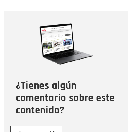
Nombre
Nombre
Correo electrónico
Tipo de comentario
¿Tienes algún
Mensaje
comentario sobre este
contenido?