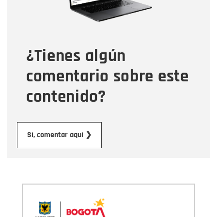
Tipo de comentario
¿Tienes algún
Mensaje
comentario sobre este
contenido?
Enviar
Sí, comentar aquí ❯