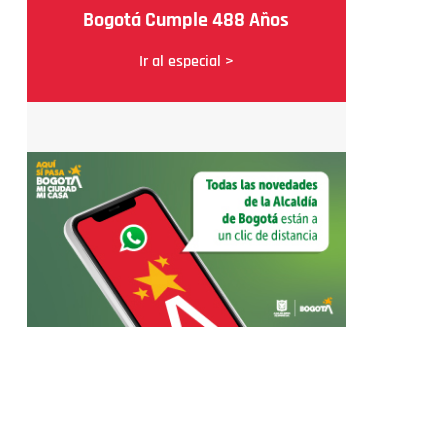
Bogotá Cumple 488 Años
Ir al especial >