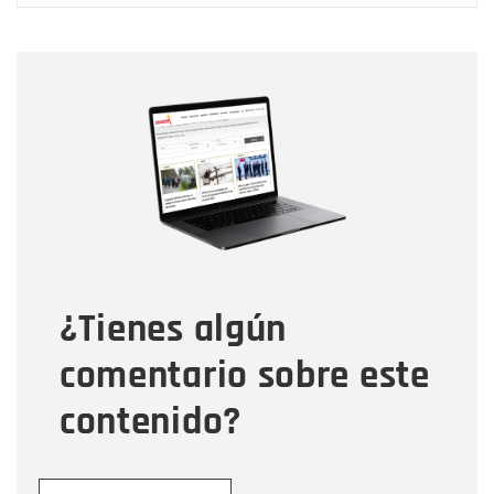
Nombre
Nombre
Correo electrónico
Tipo de comentario
¿Tienes algún
Mensaje
comentario sobre este
contenido?