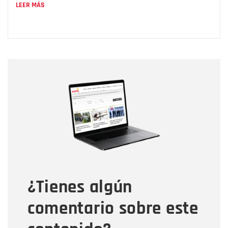
LEER MÁS
Nombre
Nombre
Correo electrónico
Tipo de comentario
¿Tienes algún
Mensaje
comentario sobre este