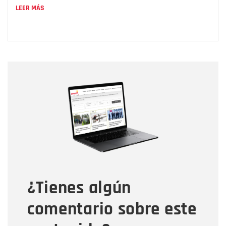
LEER MÁS
Nombre
Nombre
Correo electrónico
Tipo de comentario
¿Tienes algún
Mensaje
comentario sobre este