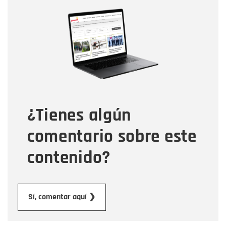
Nombre
Nombre
Correo electrónico
Tipo de comentario
¿Tienes algún
Mensaje
comentario sobre este
contenido?
Enviar
Sí, comentar aquí ❯