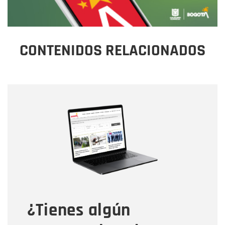
CONTENIDOS RELACIONADOS
Nombre
Nombre
Correo electrónico
Tipo de comentario
¿Tienes algún
Mensaje