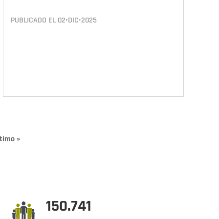
PUBLICADO EL
02•DIC•2025
nte
ltima
timo »
ágina
150.741