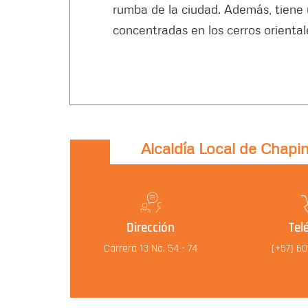
rumba de la ciudad. Además, tiene u
concentradas en los cerros oriental
Alcaldía Local de Chapi
Dirección
Tel
Carrera 13 No. 54 - 74
(+57) 6