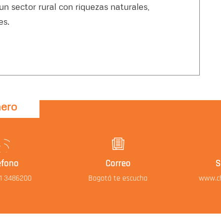
n sector rural con riquezas naturales,
es.
nero
éfono
Correo
S
01 3486200
Bogotá te escucha
www.ch