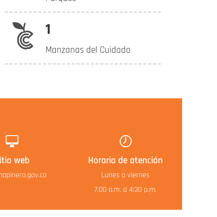
1
Manzanas del Cuidado
itio web
Horario de atención
apinero.gov.co
Lunes a viernes
7:00 a.m. a 4:30 p.m.