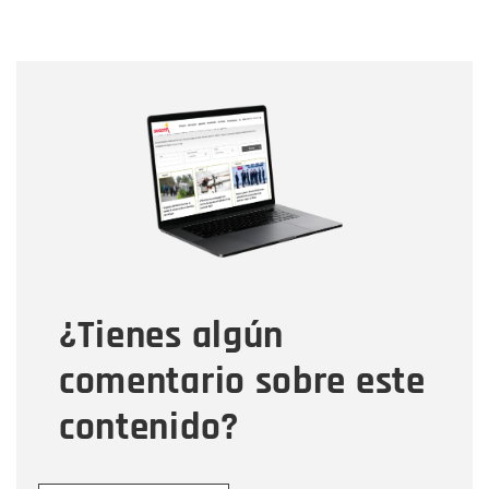
Nombre
Nombre
Correo electrónico
Tipo de comentario
¿Tienes algún
Mensaje
comentario sobre este
contenido?