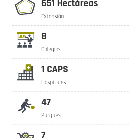
651 Hectáreas
Extensión
8
Colegios
1 CAPS
Hospitales
47
Parques
7