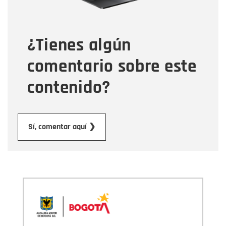
Tipo de comentario
¿Tienes algún
Mensaje
comentario sobre este
contenido?
Enviar
Sí, comentar aquí ❯