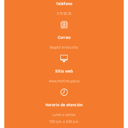
Teléfono
3 75 95 35
Correo
Bogotá te escucha
Sitio web
www.martires.gov.co
Horario de atención
Lunes a viernes
7:00 a.m. a 4:30 p.m.