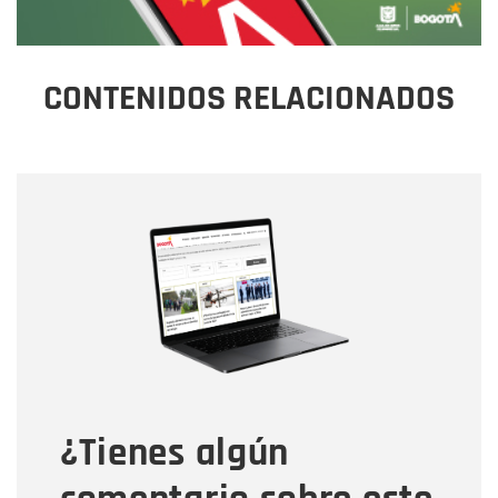
CONTENIDOS RELACIONADOS
Nombre
Nombre
Correo electrónico
Tipo de comentario
¿Tienes algún
Mensaje