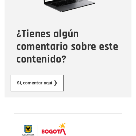
Tipo de comentario
¿Tienes algún
Mensaje
comentario sobre este
contenido?
Enviar
Sí, comentar aquí ❯