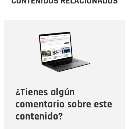
CONTENIDOS RELACIONADOS
Nombre
Nombre
Correo electrónico
Tipo de comentario
¿Tienes algún
Mensaje
comentario sobre este
contenido?