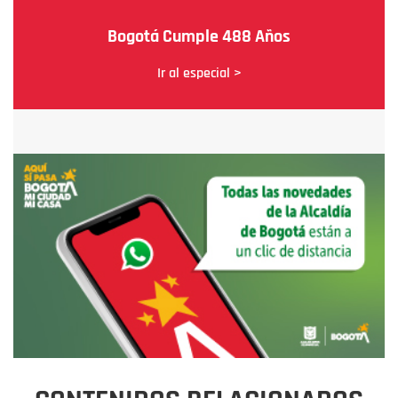
Bogotá Cumple 488 Años
Ir al especial >