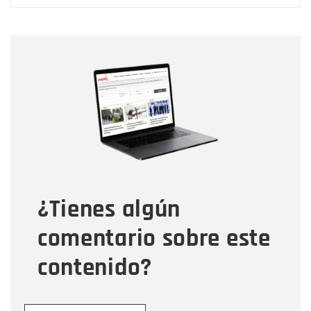
Nombre
Nombre
Correo electrónico
Tipo de comentario
¿Tienes algún
Mensaje
comentario sobre este
contenido?