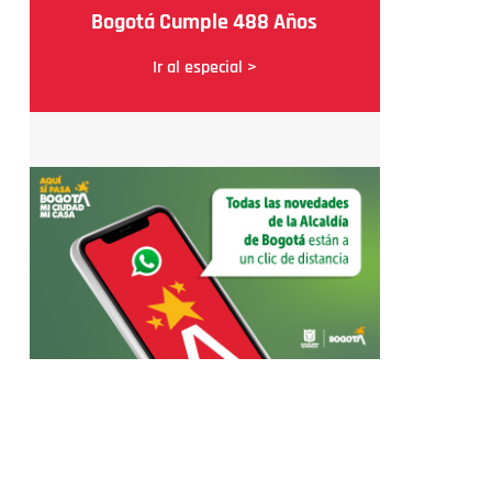
Bogotá Cumple 488 Años
Ir al especial >