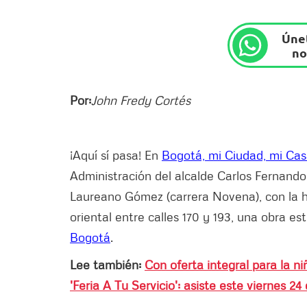
Únet
no
Por:
John Fredy Cortés
¡Aquí sí pasa! En
Bogotá, mi Ciudad, mi Ca
Administración del alcalde Carlos Fernando
Laureano Gómez (carrera Novena), con la ha
oriental entre calles 170 y 193, una obra es
Bogotá
.
Lee también:
Con oferta integral para la n
'Feria A Tu Servicio': asiste este viernes 24 