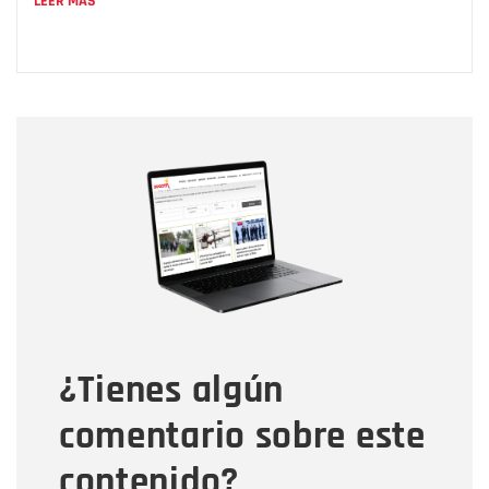
LEER MÁS
Nombre
Nombre
Correo electrónico
Tipo de comentario
¿Tienes algún
Mensaje
comentario sobre este
contenido?