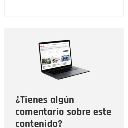
Nombre
Nombre
Correo electrónico
Tipo de comentario
¿Tienes algún
Mensaje
comentario sobre este
contenido?