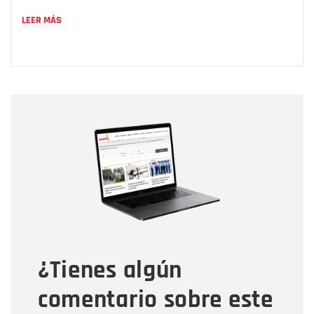
LEER MÁS
Nombre
Nombre
Correo electrónico
Tipo de comentario
¿Tienes algún
Mensaje
comentario sobre este