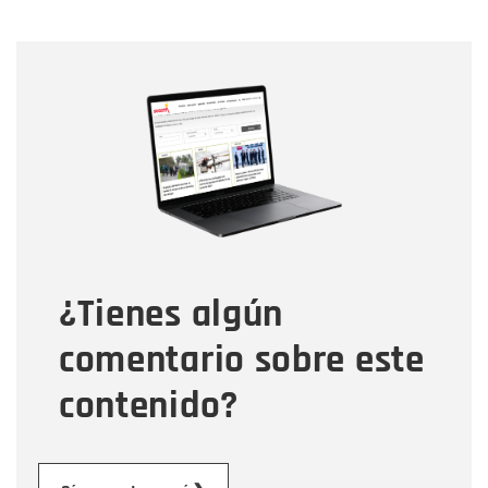
Nombre
Nombre
Correo electrónico
Tipo de comentario
¿Tienes algún
Mensaje
comentario sobre este
contenido?