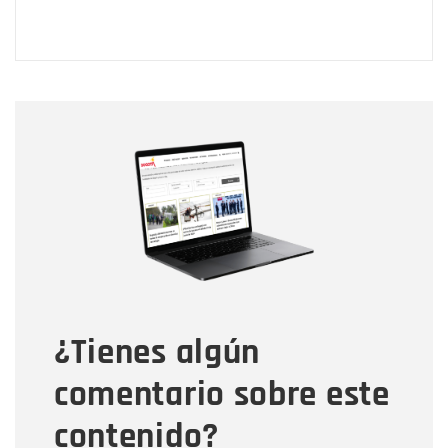
Nombre
Nombre
Correo electrónico
Tipo de comentario
¿Tienes algún
Mensaje
comentario sobre este
contenido?