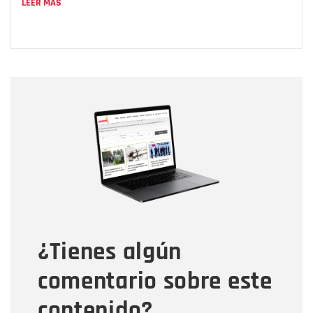
LEER MÁS
Nombre
Nombre
Correo electrónico
Tipo de comentario
¿Tienes algún
Mensaje
comentario sobre este
contenido?