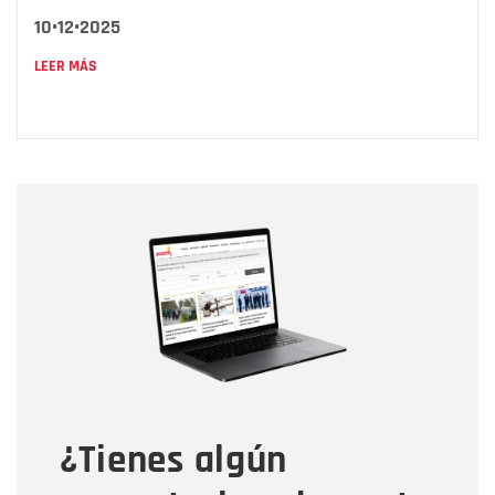
10•12•2025
LEER MÁS
Nombre
Nombre
Correo electrónico
Tipo de comentario
¿Tienes algún
Mensaje