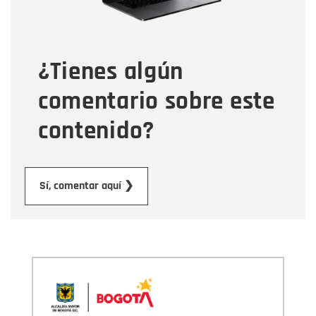
Tipo de comentario
¿Tienes algún
Mensaje
comentario sobre este
contenido?
Enviar
Sí, comentar aquí ❯