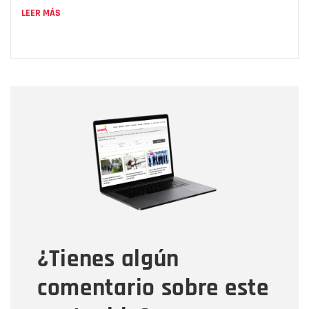
LEER MÁS
Nombre
Nombre
Correo electrónico
Tipo de comentario
¿Tienes algún
Mensaje
comentario sobre este