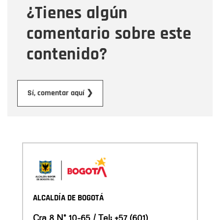
¿Tienes algún
Mensaje
comentario sobre este
contenido?
Enviar
Sí, comentar aquí ❯
ALCALDÍA DE BOGOTÁ
Cra 8 N° 10-65 / Tel:
+57 (601)