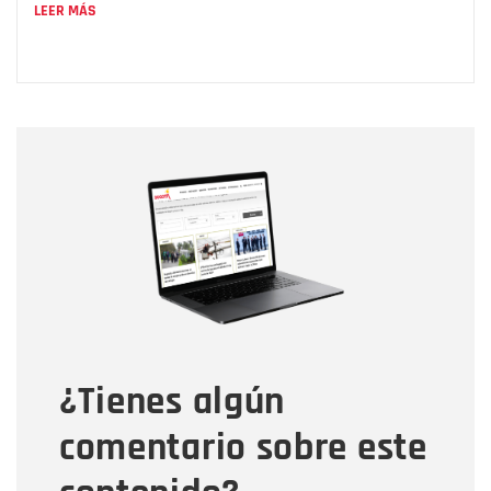
LEER MÁS
Nombre
Nombre
Correo electrónico
Tipo de comentario
¿Tienes algún
Mensaje
comentario sobre este