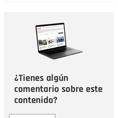
Nombre
Nombre
Correo electrónico
Tipo de comentario
¿Tienes algún
Mensaje
comentario sobre este
contenido?