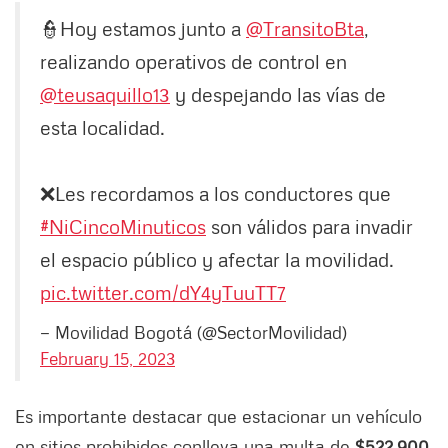
👮Hoy estamos junto a
@TransitoBta
,
realizando operativos de control en
@teusaquillo13
y despejando las vías de
esta localidad.
❌Les recordamos a los conductores que
#NiCincoMinuticos
son válidos para invadir
el espacio público y afectar la movilidad.
pic.twitter.com/dY4yTuuTT7
— Movilidad Bogotá (@SectorMovilidad)
February 15, 2023
Es importante destacar que estacionar un vehículo
en sitios prohibidos conlleva una multa de
$522.900