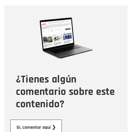
Nombre
Nombre
Correo electrónico
Tipo de comentario
¿Tienes algún
Mensaje
comentario sobre este
contenido?
Enviar
Sí, comentar aquí ❯