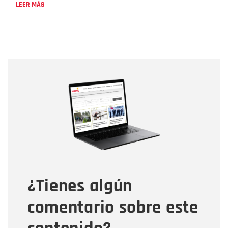
LEER MÁS
Nombre
Nombre
Correo electrónico
Tipo de comentario
¿Tienes algún
Mensaje
comentario sobre este