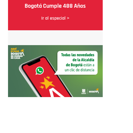
Bogotá Cumple 488 Años
Ir al especial >