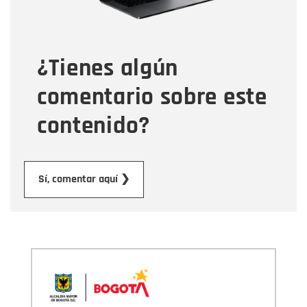
Tipo de comentario
¿Tienes algún
Mensaje
comentario sobre este
contenido?
Enviar
Sí, comentar aquí ❯